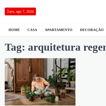
Skip
to
sex, ago 7, 2026
content
HOME
CASA
APARTAMENTO
DECORAÇÃO
Tag:
arquitetura rege