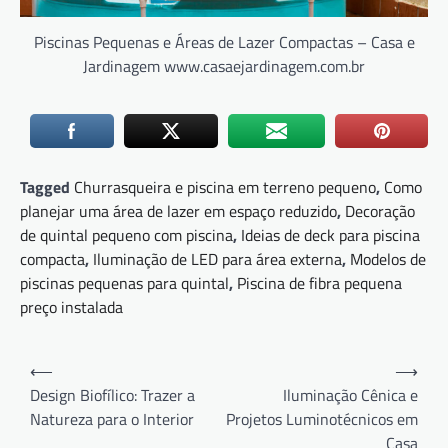
Piscinas Pequenas e Áreas de Lazer Compactas – Casa e
Jardinagem www.casaejardinagem.com.br
Tagged
Churrasqueira e piscina em terreno pequeno
,
Como
planejar uma área de lazer em espaço reduzido
,
Decoração
de quintal pequeno com piscina
,
Ideias de deck para piscina
compacta
,
Iluminação de LED para área externa
,
Modelos de
piscinas pequenas para quintal
,
Piscina de fibra pequena
preço instalada
Navegação
⟵
⟶
de
Design Biofílico: Trazer a
Iluminação Cênica e
Natureza para o Interior
Projetos Luminotécnicos em
Post
Casa