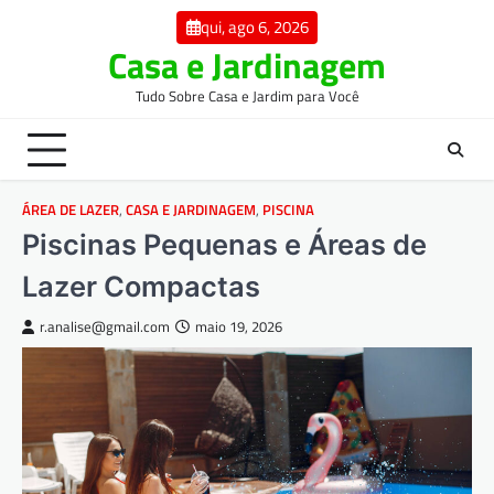
Skip
qui, ago 6, 2026
to
Casa e Jardinagem
content
Tudo Sobre Casa e Jardim para Você
ÁREA DE LAZER
,
CASA E JARDINAGEM
,
PISCINA
Piscinas Pequenas e Áreas de
Lazer Compactas
r.analise@gmail.com
maio 19, 2026