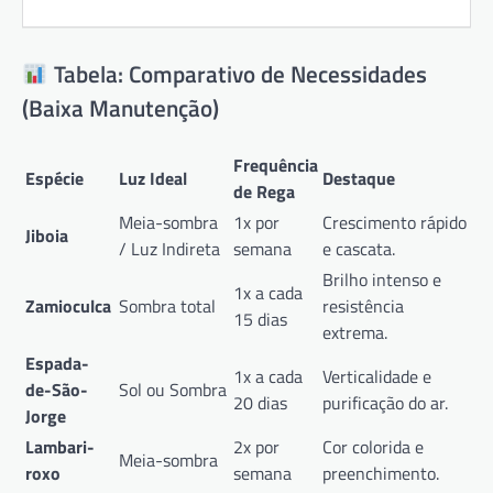
Tabela: Comparativo de Necessidades
(Baixa Manutenção)
Frequência
Espécie
Luz Ideal
Destaque
de Rega
Meia-sombra
1x por
Crescimento rápido
Jiboia
/ Luz Indireta
semana
e cascata.
Brilho intenso e
1x a cada
Zamioculca
Sombra total
resistência
15 dias
extrema.
Espada-
1x a cada
Verticalidade e
de-São-
Sol ou Sombra
20 dias
purificação do ar.
Jorge
Lambari-
2x por
Cor colorida e
Meia-sombra
roxo
semana
preenchimento.