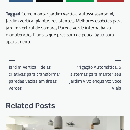
Tagged
Como montar jardim vertical autossustentável
,
Jardim vertical plantas resistentes
,
Melhores espécies para
jardim vertical de sombra
,
Parede verde interna baixa
manutenção
,
Plantas que precisam de pouca água para
apartamento
Navegação
⟵
⟶
de
Jardim Vertical: Ideias
Irrigação Automática: 5
criativas para transformar
sistemas para manter seu
Post
paredes vazias em áreas
jardim vivo enquanto você
verdes
viaja
Related Posts