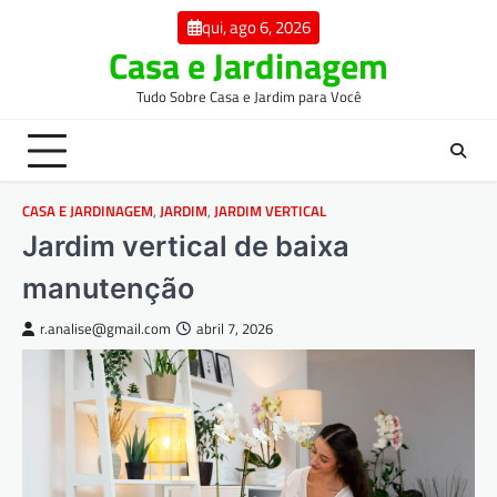
Skip
qui, ago 6, 2026
to
Casa e Jardinagem
content
Tudo Sobre Casa e Jardim para Você
CASA E JARDINAGEM
,
JARDIM
,
JARDIM VERTICAL
Jardim vertical de baixa
manutenção
r.analise@gmail.com
abril 7, 2026